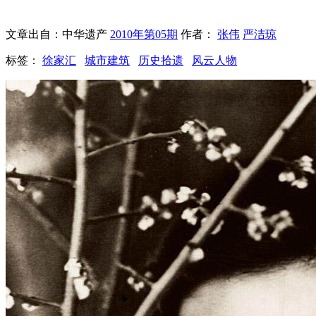
文章出自：中华遗产
2010年第05期
作者：
张伟
严洁琼
标签：
徐家汇
城市建筑
历史拾遗
风云人物