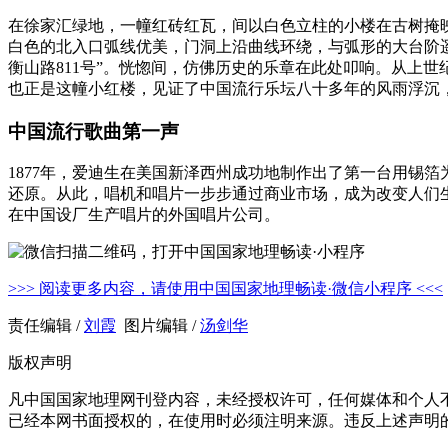
在徐家汇绿地，一幢红砖红瓦，间以白色立柱的小楼在古树掩
白色的北入口弧线优美，门洞上沿曲线环绕，与弧形的大台阶
衡山路811号”。恍惚间，仿佛历史的乐章在此处叩响。从上
也正是这幢小红楼，见证了中国流行乐坛八十多年的风雨浮沉
中国流行歌曲第一声
1877年，爱迪生在美国新泽西州成功地制作出了第一台用锡
还原。从此，唱机和唱片一步步通过商业市场，成为改变人们
在中国设厂生产唱片的外国唱片公司。
>>> 阅读更多内容，请使用中国国家地理畅读·微信小程序 <<<
责任编辑 /
刘霞
图片编辑 /
汤剑华
版权声明
凡中国国家地理网刊登内容，未经授权许可，任何媒体和个人
已经本网书面授权的，在使用时必须注明来源。违反上述声明