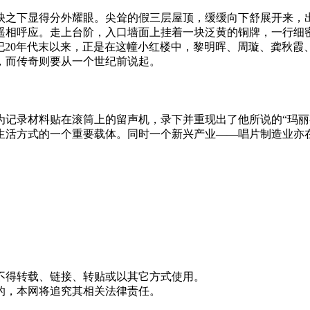
映之下显得分外耀眼。尖耸的假三层屋顶，缓缓向下舒展开来，
遥相呼应。走上台阶，入口墙面上挂着一块泛黄的铜牌，一行细
世纪20年代末以来，正是在这幢小红楼中，黎明晖、周璇、龚秋
，而传奇则要从一个世纪前说起。
箔为记录材料贴在滚筒上的留声机，录下并重现出了他所说的“玛
生活方式的一个重要载体。同时一个新兴产业——唱片制造业亦
不得转载、链接、转贴或以其它方式使用。
的，本网将追究其相关法律责任。