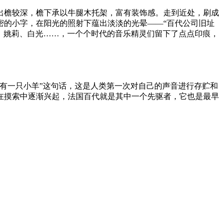
出檐较深，檐下承以牛腿木托架，富有装饰感。走到近处，刷成
密的小字，在阳光的照射下蕴出淡淡的光晕——“百代公司旧址
霞、姚莉、白光……，一个个时代的音乐精灵们留下了点点印痕，
丽有一只小羊”这句话，这是人类第一次对自己的声音进行存贮和
在摸索中逐渐兴起，法国百代就是其中一个先驱者，它也是最早