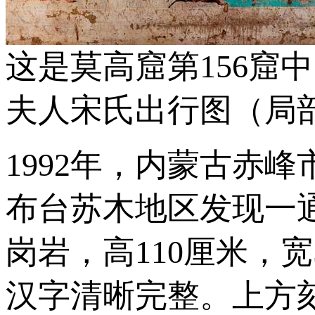
这是莫高窟第156窟
夫人宋氏出行图（局
1992年，内蒙古赤
布台苏木地区发现一
岗岩，高110厘米，
汉字清晰完整。上方刻