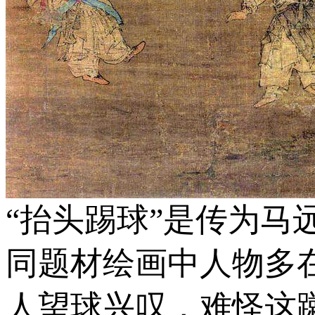
“抬头踢球”是传为
同题材绘画中人物多
人望球兴叹，难怪这