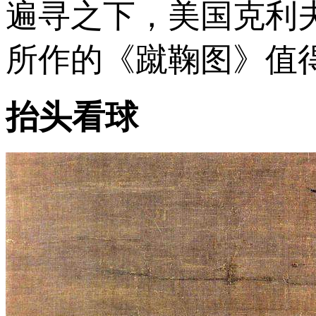
遍寻之下，美国克利
所作的《蹴鞠图》值
抬头看球