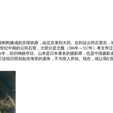
沿着刚刚建成的京绥铁路，由北京来到大同。在到达云冈石窟后
世纪中期的云冈石窟，大部分是北魏（386年～557年）孝文
千余年，却仍绚丽夺目。山本是日本著名的摄影师，也是中国摄影
可这组旧照却如沧海里的遗珠，不为世人所知。现在，就让我们