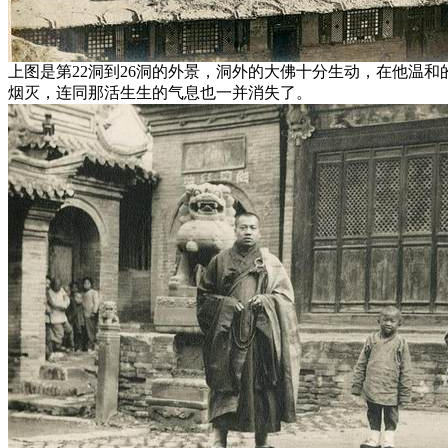
上图是第22洞到26洞的外景，洞外的大佛十分生动，在他温
烟灭，连同那活生生的气息也一并消失了。