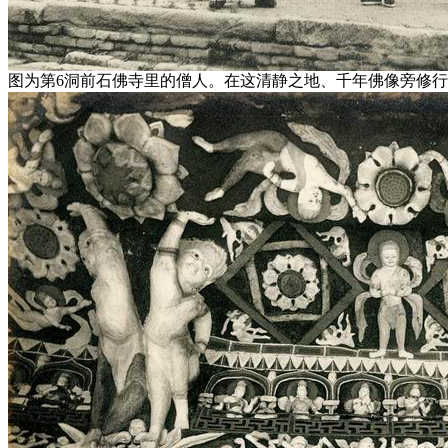
图为第6洞前石佛寺里的僧人。在这清静之地、千年佛像旁修