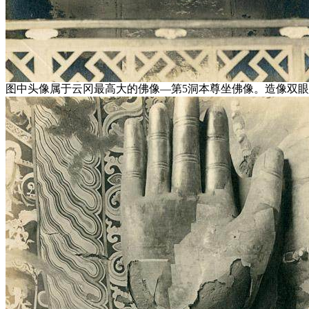
图中头像属于云冈最高大的佛像—第5洞本尊坐佛像。造像双