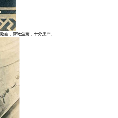
眼微垂，俯瞰尘寰，十分庄严。