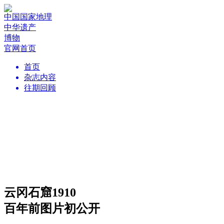
中国国家地理
中华遗产
博物
官网首页
首页
杂志内容
往期回顾
云冈石窟1910
百年前图片初公开