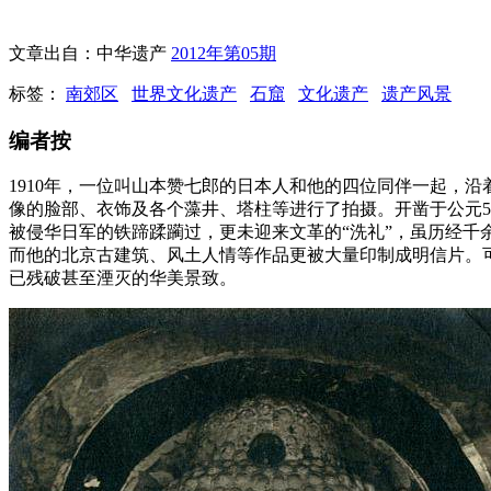
文章出自：中华遗产
2012年第05期
标签：
南郊区
世界文化遗产
石窟
文化遗产
遗产风景
编者按
1910年，一位叫山本赞七郎的日本人和他的四位同伴一起，
像的脸部、衣饰及各个藻井、塔柱等进行了拍摄。开凿于公元5
被侵华日军的铁蹄蹂躏过，更未迎来文革的“洗礼”，虽历经
而他的北京古建筑、风土人情等作品更被大量印制成明信片。
已残破甚至湮灭的华美景致。