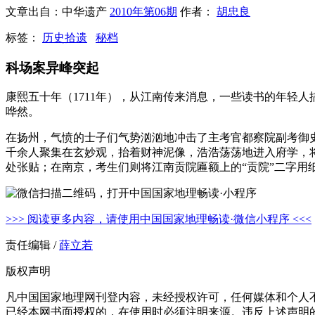
文章出自：中华遗产
2010年第06期
作者：
胡忠良
标签：
历史拾遗
秘档
科场案异峰突起
康熙五十年（1711年），从江南传来消息，一些读书的年轻
哗然。
在扬州，气愤的士子们气势汹汹地冲击了主考官都察院副考御史
千余人聚集在玄妙观，抬着财神泥像，浩浩荡荡地进入府学，
处张贴；在南京，考生们则将江南贡院匾额上的“贡院”二字用
>>> 阅读更多内容，请使用中国国家地理畅读·微信小程序 <<<
责任编辑 /
薛立若
版权声明
凡中国国家地理网刊登内容，未经授权许可，任何媒体和个人
已经本网书面授权的，在使用时必须注明来源。违反上述声明