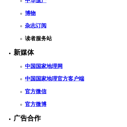
中华遗产
博物
杂志订阅
读者服务站
新媒体
中国国家地理网
中国国家地理官方客户端
官方微信
官方微博
广告合作