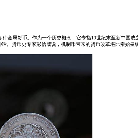
各种金属货币。作为一个历史概念，它专指19世纪末至新中国成
的神话。货币史专家彭信威说，机制币带来的货币改革堪比秦始皇