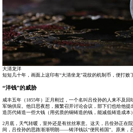
大清龙洋
短短几十年，画面上这印有“大清坐龙”花纹的机制币，便打
“洋钱”的威胁
咸丰五年（1855年）正月刚过，一个名叫吕佺孙的人来不及
军饷供应。他日思夜想，频繁召开讨论会议，部下们也给他提
造历代铸造一些大钱（用劣质的铜铸造的钱，能减低铸造成本
2月底，天气转暖，室外还是有丝丝寒意。这天，吕佺孙正在
间，吕佺孙的思路渐渐明朗——铸洋钱以“便民裕国”。原来