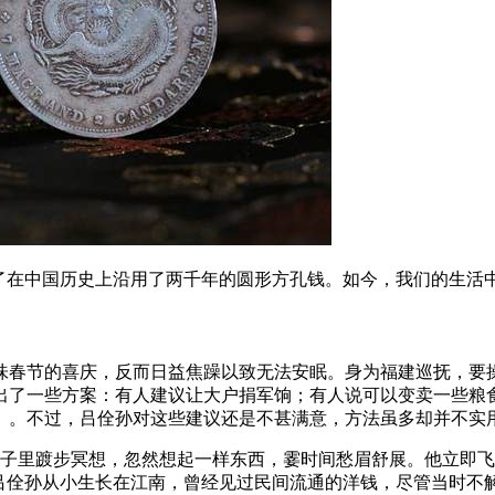
败了在中国历史上沿用了两千年的圆形方孔钱。如今，我们的生活
回味春节的喜庆，反而日益焦躁以致无法安眠。身为福建巡抚，
出了一些方案：有人建议让大户捐军饷；有人说可以变卖一些粮
）。不过，吕佺孙对这些建议还是不甚满意，方法虽多却并不实
院子里踱步冥想，忽然想起一样东西，霎时间愁眉舒展。他立即
，吕佺孙从小生长在江南，曾经见过民间流通的洋钱，尽管当时不