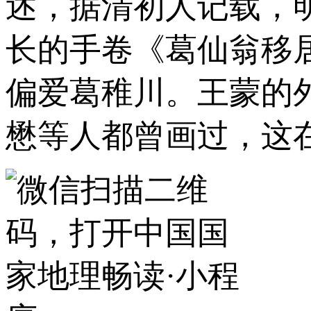
述，据清初人记载，
长的手卷《葛仙翁移
偏爱葛稚川。王蒙的
懋等人都曾画过，这