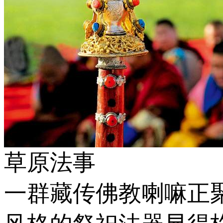
草原法事
一群藏传佛教喇嘛正