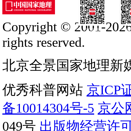
Copyright © 2001-2026 
订阅号
服
rights reserved.
北京全景国家地理新
优秀科普网站
京ICP证
备10014304号-5
京公网
049号
出版物经营许