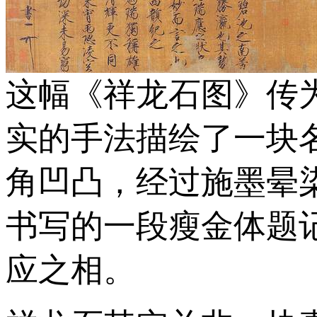
这幅《祥龙石图》传
实的手法描绘了一块
角凹凸，经过施墨晕
书写的一段瘦金体题
应之相。