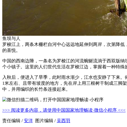
鱼坝与人
罗梭江上，两条木栅栏自河中心远远地延伸到两岸，次第降低
的喜悦。
中国的西南边陲，一条名为罗梭江的河流蜿蜒流淌于西双版纳境
个小镇子。这里的人们世代生活在罗梭江边，掌握着一种特殊
入秋后，便进入了旱季，此时雨水渐少，江水也安静了下来。
1米左右、且带有坡度的地方，先在岸上用三根树干制成三脚
中，并用编织的长竹条连接起来。
>>> 阅读更多内容，请使用中国国家地理畅读·微信小程序 <<<
责任编辑 /
安洋
图片编辑 /
吴西羽