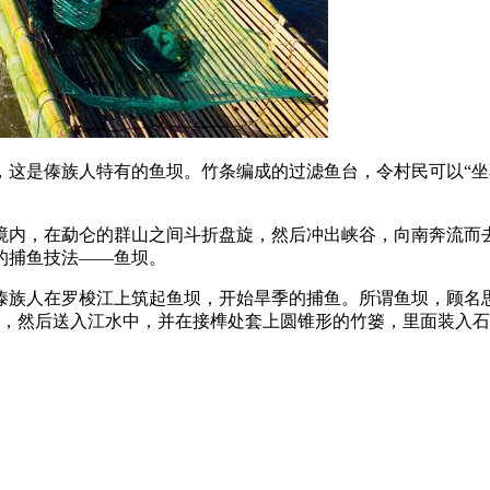
，这是傣族人特有的鱼坝。竹条编成的过滤鱼台，令村民可以“坐
内，在勐仑的群山之间斗折盘旋，然后冲出峡谷，向南奔流而去
的捕鱼技法——鱼坝。
傣族人在罗梭江上筑起鱼坝，开始旱季的捕鱼。所谓鱼坝，顾名
架，然后送入江水中，并在接榫处套上圆锥形的竹篓，里面装入石