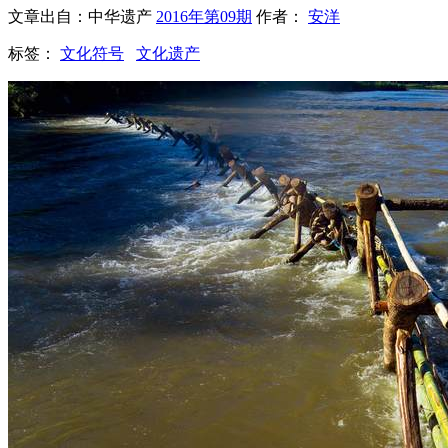
文章出自：中华遗产
2016年第09期
作者：
安洋
标签：
文化符号
文化遗产