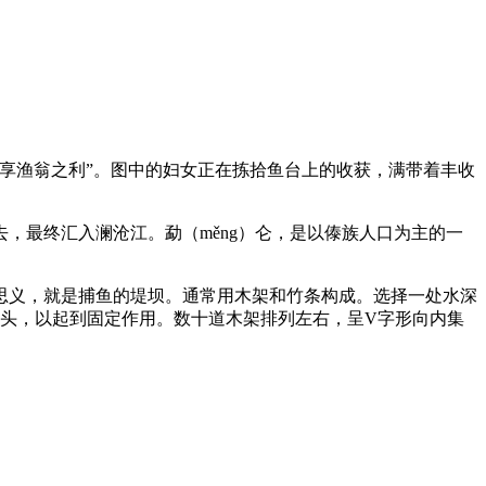
享渔翁之利”。图中的妇女正在拣拾鱼台上的收获，满带着丰收
，最终汇入澜沧江。勐（měng）仑，是以傣族人口为主的一
思义，就是捕鱼的堤坝。通常用木架和竹条构成。选择一处水深
头，以起到固定作用。数十道木架排列左右，呈V字形向内集