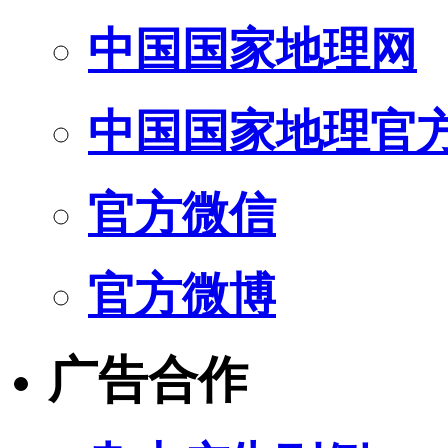
中国国家地理网
中国国家地理官
官方微信
官方微博
广告合作