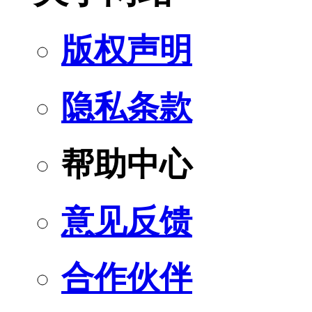
版权声明
隐私条款
帮助中心
意见反馈
合作伙伴