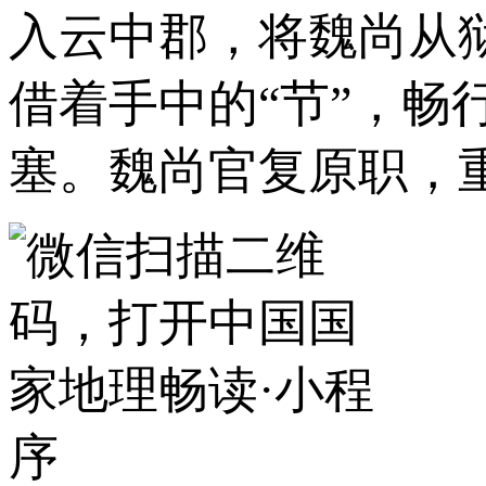
入云中郡，将魏尚从
借着手中的“节”，
塞。魏尚官复原职，