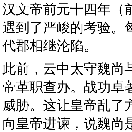
汉文帝前元十四年（前
遇到了严峻的考验。
代郡相继沦陷。
此前，云中太守魏尚
帝革职查办。战功卓
威胁。这让皇帝乱了
向皇帝进谏，说魏尚