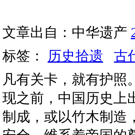
文章出自：中华遗产
标签：
历史拾遗
古
凡有关卡，就有护照
现之前，中国历史上
制成，或以竹木制造