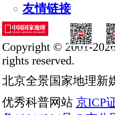
友情链接
Copyright © 2001-2026 
订阅号
服
rights reserved.
北京全景国家地理新
优秀科普网站
京ICP证