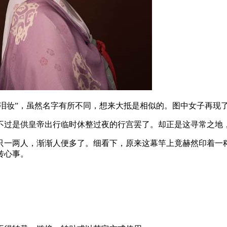
“泪妆”，虽然名字有所不同，想来大抵是相似的。图中女子再现
不过是供皇帝出行临时休整过夜的行宫罢了。却正是这寻常之地
只一两人，渐渐人便多了。细看下，原来这幕竿上竟赫然印着一
转心事。