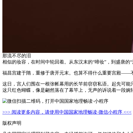
那流不尽的泪
相似的妆容，在时间中轮回着。从东汉末的“啼妆”，到盛唐的
福昌宫建于隋，重修于唐开元末。也算不得什么重要宫殿——
这日，宫人们围在一根张帐幕用的长竿前窃窃私语。起先可能
这只红色蝴蝶，像是翩然落在了幕竿上，无声的诉说着一段婉
>>> 阅读更多内容，请使用中国国家地理畅读·微信小程序 <<<
版权声明