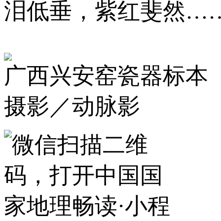
泪低垂，紫红斐然…
广西兴安窑瓷器标本
摄影／动脉影