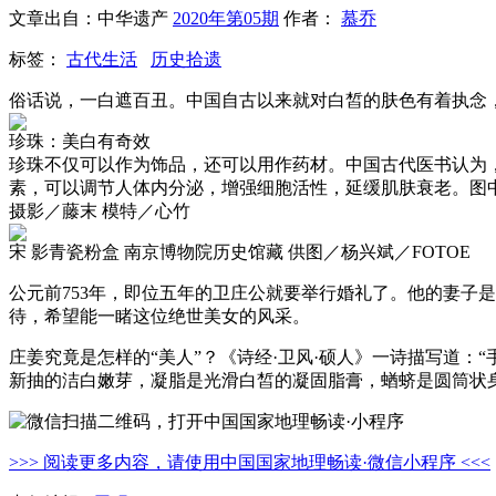
文章出自：中华遗产
2020年第05期
作者：
慕乔
标签：
古代生活
历史拾遗
俗话说，一白遮百丑。中国自古以来就对白皙的肤色有着执念
珍珠：美白有奇效
珍珠不仅可以作为饰品，还可以用作药材。中国古代医书认为，
素，可以调节人体内分泌，增强细胞活性，延缓肌肤衰老。图
摄影／藤末 模特／心竹
宋 影青瓷粉盒 南京博物院历史馆藏 供图／杨兴斌／FOTOE
公元前753年，即位五年的卫庄公就要举行婚礼了。他的妻子
待，希望能一睹这位绝世美女的风采。
庄姜究竟是怎样的“美人”？《诗经·卫风·硕人》一诗描写道：“手
新抽的洁白嫩芽，凝脂是光滑白皙的凝固脂膏，蝤蛴是圆筒状
>>> 阅读更多内容，请使用中国国家地理畅读·微信小程序 <<<