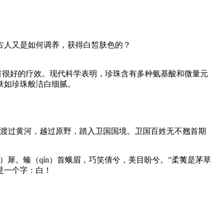
古人又是如何调养，获得白皙肤色的？
有很好的疗效。现代科学表明，珍珠含有多种氨基酸和微量元
肤如珍珠般洁白细腻。
，渡过黄河，越过原野，踏入卫国国境。卫国百姓无不翘首期
hù）犀。螓（qín）首蛾眉，巧笑倩兮，美目盼兮。”柔荑是茅草
是一个字：白！