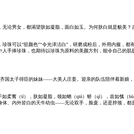
，无论男女，都渴望肤如凝脂，面白如玉。为何肤白就是貌美？
珍珠可以“驻颜色”“令光泽洁白”，研磨成粉后，外用内服，都
中人手捧珍珠，也期待以珍珠为原料的美颜方剂，能令自己的肌
是齐国太子得臣的妹妹——大美人庄姜。迎亲的队伍陪伴着新娘
如柔荑（tí），肤如凝脂，领如蝤（qiú）蛴（qí），齿如瓠（
身体、内外皆白的天牛幼虫——无论双手，脸庞，还是脖颈，都