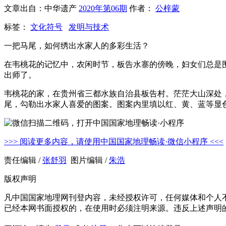
文章出自：中华遗产
2020年第06期
作者：
公梓蒙
标签：
文化符号
发明与技术
一把马尾，如何绣出水家人的多彩生活？
在韦桃花的记忆中，农闲时节，板告水寨的傍晚，妇女们总是
出师了。
韦桃花的家，在贵州省三都水族自治县板告村。茫茫大山深处
尾，勾勒出水家人喜爱的图案。图案内里填以红、黄、蓝等显
>>> 阅读更多内容，请使用中国国家地理畅读·微信小程序 <<<
责任编辑 /
张舒羽
图片编辑 /
朱浩
版权声明
凡中国国家地理网刊登内容，未经授权许可，任何媒体和个人
已经本网书面授权的，在使用时必须注明来源。违反上述声明