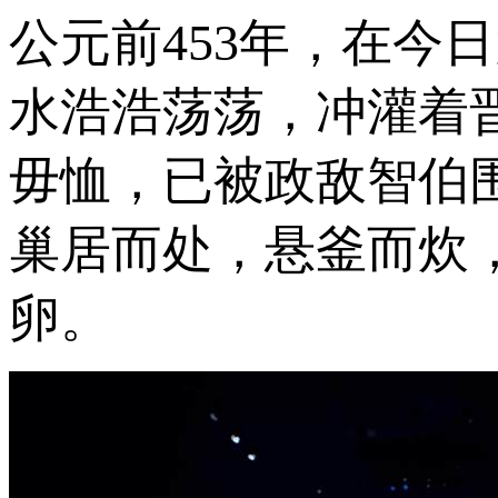
公元前453年，在今
水浩浩荡荡，冲灌着
毋恤，已被政敌智伯
巢居而处，悬釜而炊
卵。