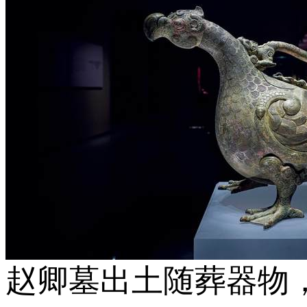
赵卿墓出土随葬器物，