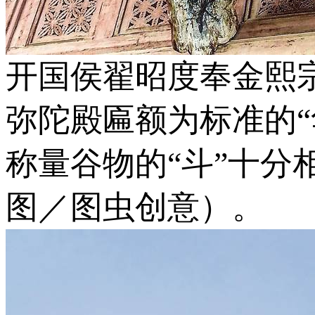
开国侯翟昭度奉金熙
弥陀殿匾额为标准的
称量谷物的“斗”十分相
图／图虫创意）。