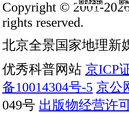
Copyright © 2001-2026 
订阅号
服
rights reserved.
北京全景国家地理新
优秀科普网站
京ICP证
备10014304号-5
京公网
049号
出版物经营许