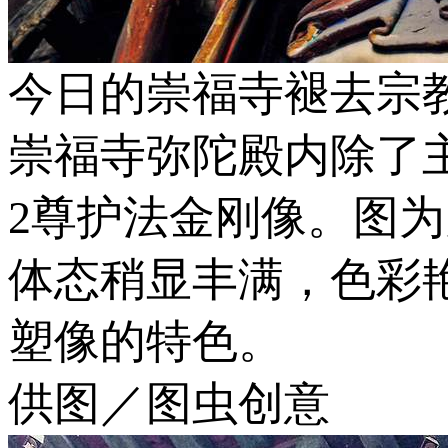
今日的崇福寺褪去宗
崇福寺弥陀殿内除了主
2尊护法金刚像。图
体态稍显丰满，色彩
塑像的特色。
供图／图虫创意