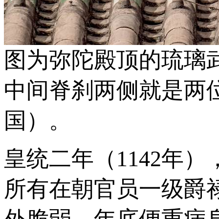
图为弥陀殿顶的琉璃
中间脊刹两侧就是两位
国）。
皇统二年（1142年
所有在朝官员一级爵