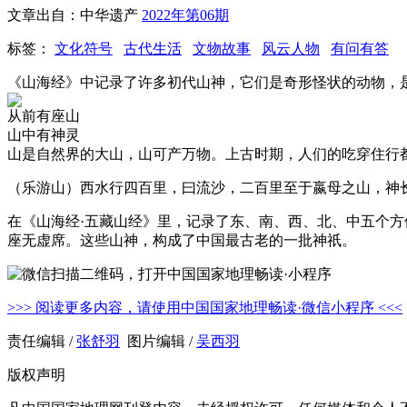
文章出自：中华遗产
2022年第06期
标签：
文化符号
古代生活
文物故事
风云人物
有问有答
《山海经》中记录了许多初代山神，它们是奇形怪状的动物，
从前有座山
山中有神灵
山是自然界的大山，山可产万物。上古时期，人们的吃穿住行
（乐游山）西水行四百里，曰流沙，二百里至于嬴母之山，神
在《山海经·五藏山经》里，记录了东、南、西、北、中五个方位
座无虚席。这些山神，构成了中国最古老的一批神祇。
>>> 阅读更多内容，请使用中国国家地理畅读·微信小程序 <<<
责任编辑 /
张舒羽
图片编辑 /
吴西羽
版权声明