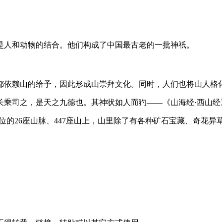
是人和动物的结合。他们构成了中国最古老的一批神祇。
都依赖山的给予，因此形成山崇拜文化。同时，人们也将山人格
长乘司之，是天之九德也。其神状如人而犳——《山海经·西山经
的26座山脉、447座山上，山里除了有各种矿石宝藏、奇花异