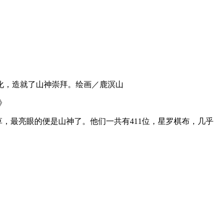
化，造就了山神崇拜。绘画／鹿溟山
》
草，最亮眼的便是山神了。他们一共有411位，星罗棋布，几乎