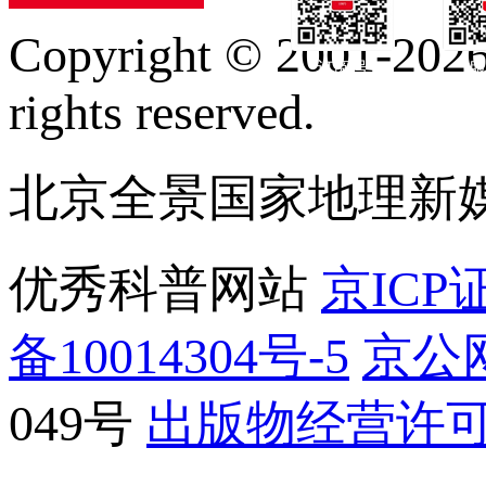
Copyright © 2001-2026 
订阅号
服
rights reserved.
北京全景国家地理新
优秀科普网站
京ICP证
备10014304号-5
京公网
049号
出版物经营许