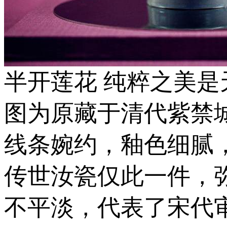
半开莲花 纯粹之美是
图为原藏于清代紫禁
线条婉约，釉色细腻
传世汝瓷仅此一件，
不平淡，代表了宋代审