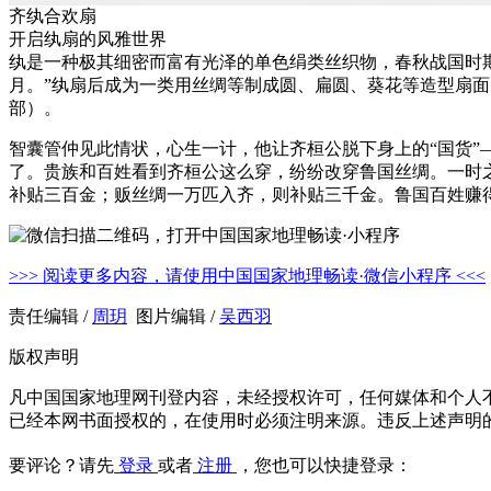
齐纨合欢扇
开启纨扇的风雅世界
纨是一种极其细密而富有光泽的单色绢类丝织物，春秋战国时
月。”纨扇后成为一类用丝绸等制成圆、扁圆、葵花等造型扇
部）。
智囊管仲见此情状，心生一计，他让齐桓公脱下身上的“国货”
了。贵族和百姓看到齐桓公这么穿，纷纷改穿鲁国丝绸。一时
补贴三百金；贩丝绸一万匹入齐，则补贴三千金。鲁国百姓赚
>>> 阅读更多内容，请使用中国国家地理畅读·微信小程序 <<<
责任编辑 /
周玥
图片编辑 /
吴西羽
版权声明
凡中国国家地理网刊登内容，未经授权许可，任何媒体和个人
已经本网书面授权的，在使用时必须注明来源。违反上述声明
要评论？请先
登录
或者
注册
，您也可以快捷登录：