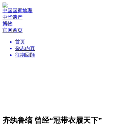
中国国家地理
中华遗产
博物
官网首页
首页
杂志内容
往期回顾
齐纨鲁缟 曾经“冠带衣履天下”