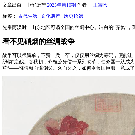
文章出自：中华遗产
2023年第10期
作者：
王露晗
标签：
古代生活
文化遗产
历史拾遗
先秦两汉时，山东地区可谓全国的丝绸中心。洁白的“齐纨”，
看不见硝烟的丝绸战争
战争可以很简单，不费一兵一卒，仅仅用丝绸为筹码，便能让一
织物”之战。春秋初，齐桓公凭借一系列改革，使齐国一跃成
草”——谁强就向谁倒戈。久而久之，如何令鲁国臣服，竟成