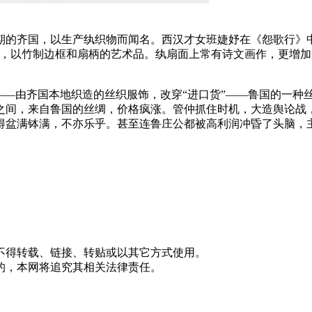
期的齐国，以生产纨织物而闻名。西汉才女班婕妤在《怨歌行》
面，以竹制边框和扇柄的艺术品。纨扇面上常有诗文画作，更增
——由齐国本地织造的丝织服饰，改穿“进口货”——鲁国的一种
之间，来自鲁国的丝绸，价格疯涨。管仲抓住时机，大造舆论战
得盆满钵满，不亦乐乎。甚至连鲁庄公都被高利润冲昏了头脑，
不得转载、链接、转贴或以其它方式使用。
的，本网将追究其相关法律责任。