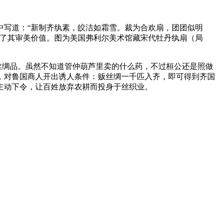
中写道：“新制齐纨素，皎洁如霜雪。裁为合欢扇，团团似明
加了其审美价值。图为美国弗利尔美术馆藏宋代牡丹纨扇（局
丝绸品。虽然不知道管仲葫芦里卖的什么药，不过桓公还是照做
，对鲁国商人开出诱人条件：贩丝绸一千匹入齐，即可得到齐国
主动下令，让百姓放弃农耕而投身于丝织业。