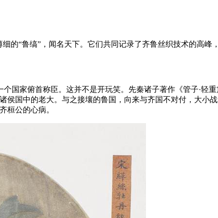
薄细的“鲁缟”，闻名天下。它们共同记录了齐鲁丝织技术的高峰
个国家俯首称臣。这并不是开玩笑。先秦诸子著作《管子·轻重篇
为诸侯国中的老大。与之接壤的鲁国，向来与齐国不对付，大小战
了齐桓公的心病。