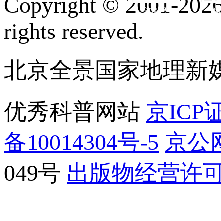
Copyright © 2001-2026 
订阅号
服
rights reserved.
北京全景国家地理新
优秀科普网站
京ICP证
备10014304号-5
京公网
049号
出版物经营许