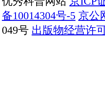
优秀科普网站
京ICP证
备10014304号-5
京公网
049号
出版物经营许