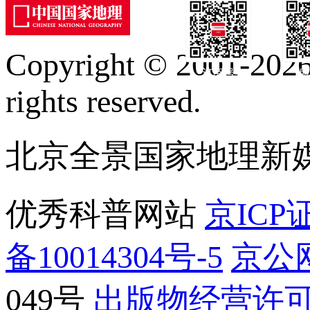
Copyright © 2001-2026 
订阅号
服
rights reserved.
北京全景国家地理新
优秀科普网站
京ICP证
备10014304号-5
京公网
049号
出版物经营许