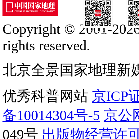
Copyright © 2001-2026 
订阅号
服
rights reserved.
北京全景国家地理新
优秀科普网站
京ICP证
备10014304号-5
京公网
049号
出版物经营许