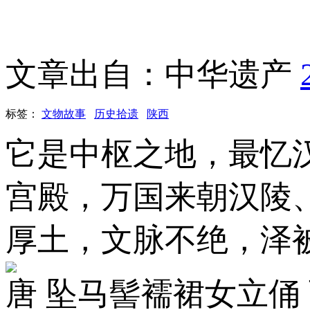
文章出自：中华遗产
标签：
文物故事
历史拾遗
陕西
它是中枢之地，最忆
宫殿，万国来朝汉陵
厚土，文脉不绝，泽
唐 坠马髻襦裙女立俑