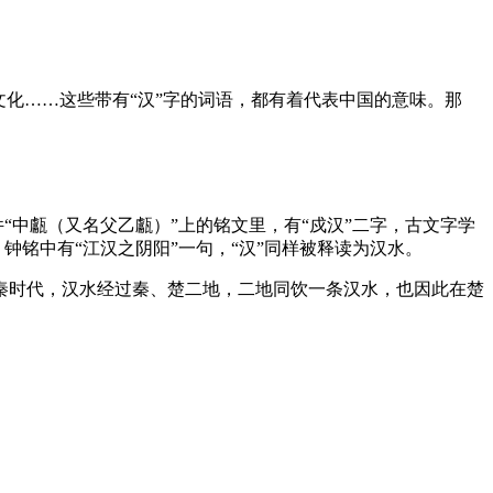
化……这些带有“汉”字的词语，都有着代表中国的意味。那
“中甗（又名父乙甗）”上的铭文里，有“戍汉”二字，古文字学
钟铭中有“江汉之阴阳”一句，“汉”同样被释读为汉水。
先秦时代，汉水经过秦、楚二地，二地同饮一条汉水，也因此在楚