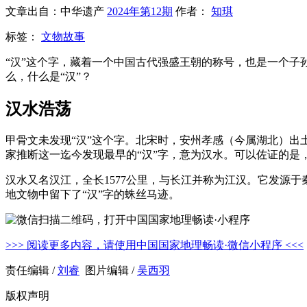
文章出自：中华遗产
2024年第12期
作者：
知琪
标签：
文物故事
“汉”这个字，藏着一个中国古代强盛王朝的称号，也是一个子
么，什么是“汉”？
汉水浩荡
甲骨文未发现“汉”这个字。北宋时，安州孝感（今属湖北）出土
家推断这一迄今发现最早的“汉”字，意为汉水。可以佐证的是，
汉水又名汉江，全长1577公里，与长江并称为江汉。它发源
地文物中留下了“汉”字的蛛丝马迹。
>>> 阅读更多内容，请使用中国国家地理畅读·微信小程序 <<<
责任编辑 /
刘睿
图片编辑 /
吴西羽
版权声明