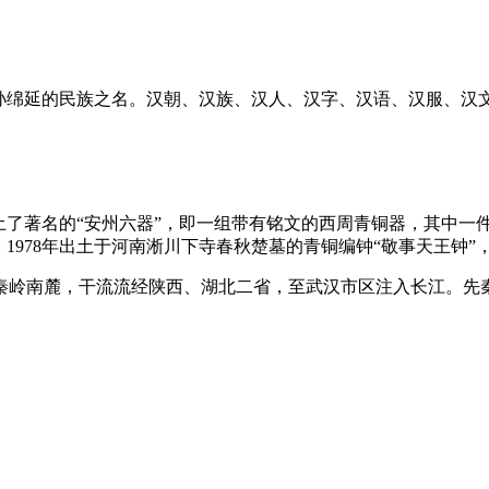
孙绵延的民族之名。汉朝、汉族、汉人、汉字、汉语、汉服、汉文
了著名的“安州六器”，即一组带有铭文的西周青铜器，其中一件
1978年出土于河南淅川下寺春秋楚墓的青铜编钟“敬事天王钟”，
于秦岭南麓，干流流经陕西、湖北二省，至武汉市区注入长江。