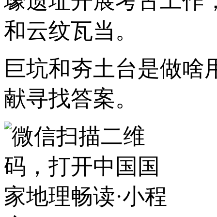
壕遗址开展考古工作
和云纹瓦当。
巨坑和夯土台是做啥
献寻找答案。