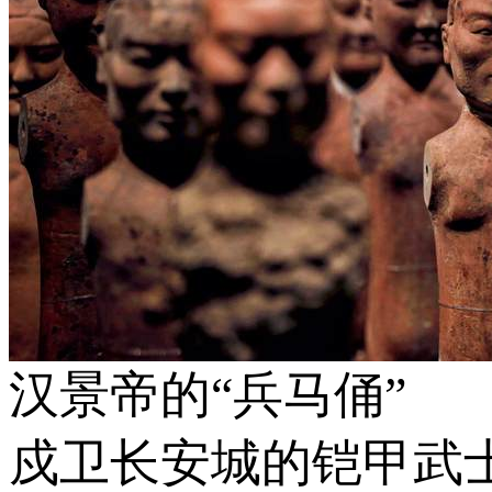
汉景帝的“兵马俑”
戍卫长安城的铠甲武