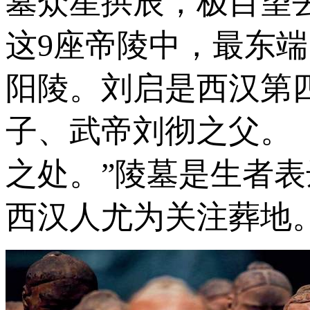
墓众星拱辰，极目望
这9座帝陵中，最东端
阳陵。刘启是西汉第
子、武帝刘彻之父。
之处。”陵墓是生者
西汉人尤为关注葬地