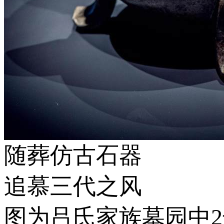
随葬仿古石器
追慕三代之风
图为吕氏家族墓园中2