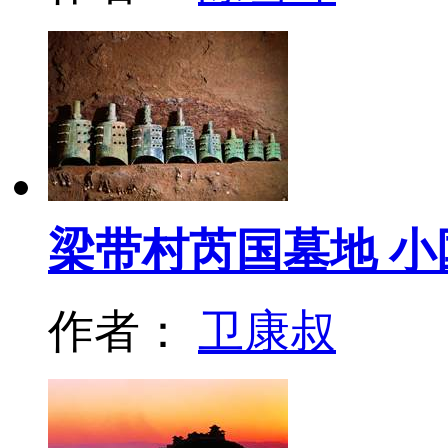
梁带村芮国墓地 小
作者：
卫康叔