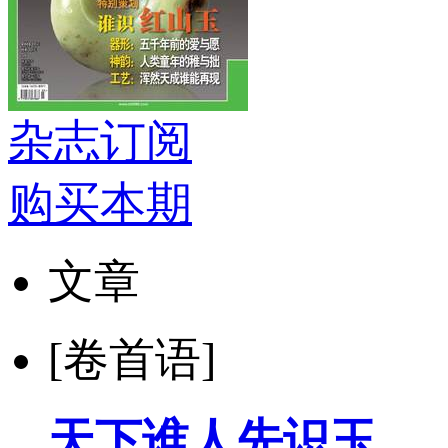
杂志订阅
购买本期
文章
[卷首语]
天下谁人先识玉