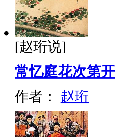
[赵珩说]
常忆庭花次第开
作者：
赵珩