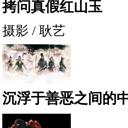
拷问真假红山玉
摄影 / 耿艺
沉浮于善恶之间的