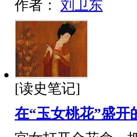
作者：
刘卫东
[读史笔记]
在“玉女桃花”盛开