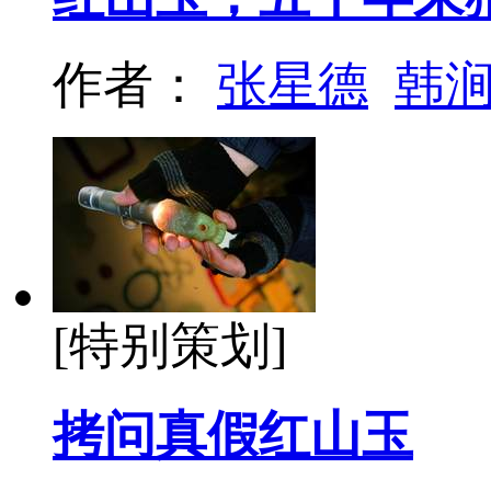
作者：
张星德
韩
[特别策划]
拷问真假红山玉