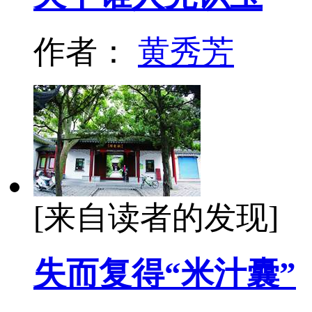
作者：
黄秀芳
[来自读者的发现]
失而复得“米汁囊”