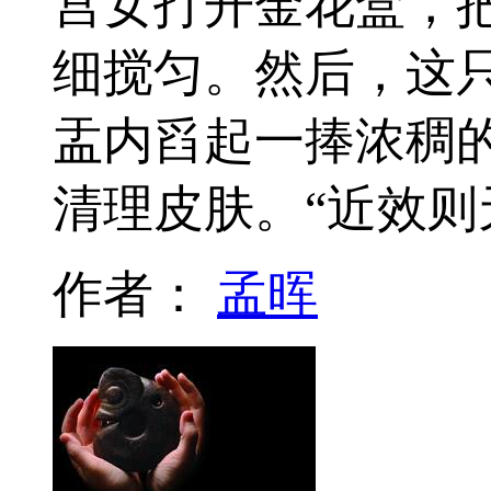
宫女打开金花盒，
细搅匀。然后，这
盂内舀起一捧浓稠
清理皮肤。“近效
作者：
孟晖