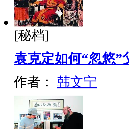
[秘档]
袁克定如何“忽悠”
作者：
韩文宁