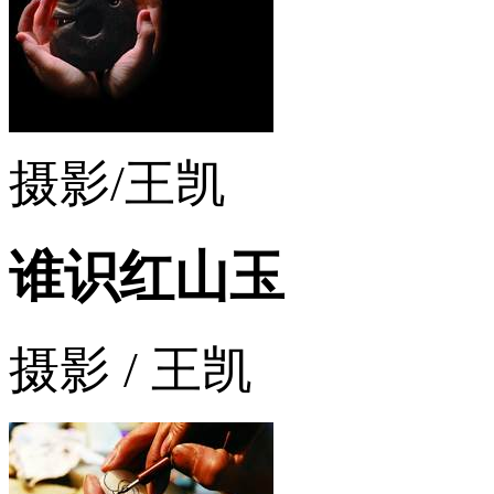
摄影/王凯
谁识红山玉
摄影 / 王凯