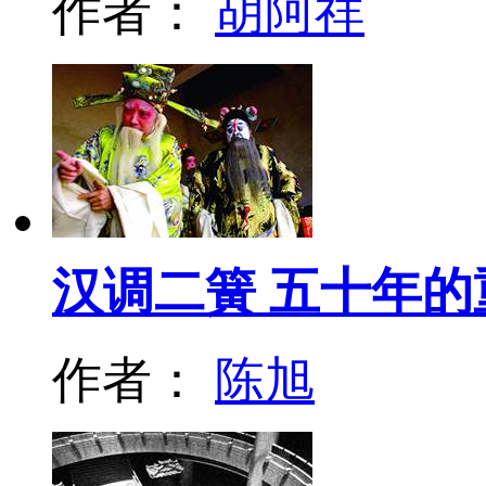
作者：
胡阿祥
汉调二簧 五十年的
作者：
陈旭