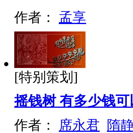
作者：
孟享
[特别策划]
摇钱树 有多少钱可
作者：
席永君
隋