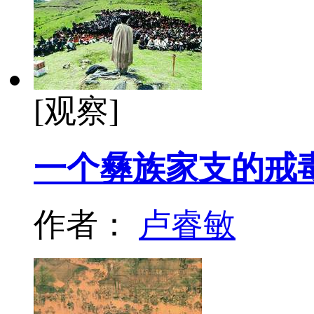
[观察]
一个彝族家支的戒
作者：
卢睿敏