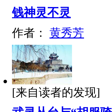
钱神灵不灵
作者：
黄秀芳
[来自读者的发现]