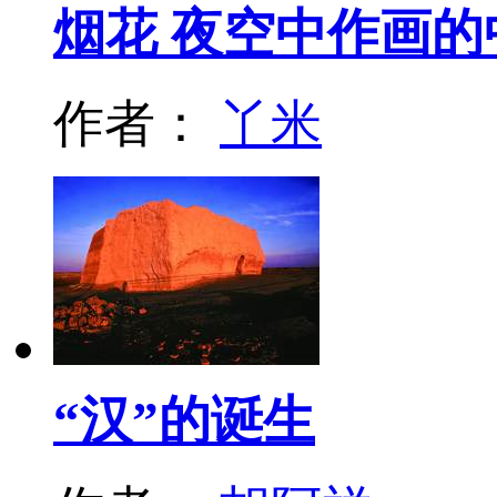
烟花 夜空中作画的
作者：
丫米
“汉”的诞生