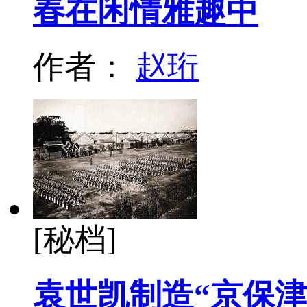
春在闲情雅趣中
作者：
赵珩
[秘档]
袁世凯制造“京保津