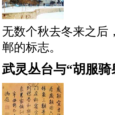
无数个秋去冬来之后
郸的标志。
武灵丛台与“胡服骑