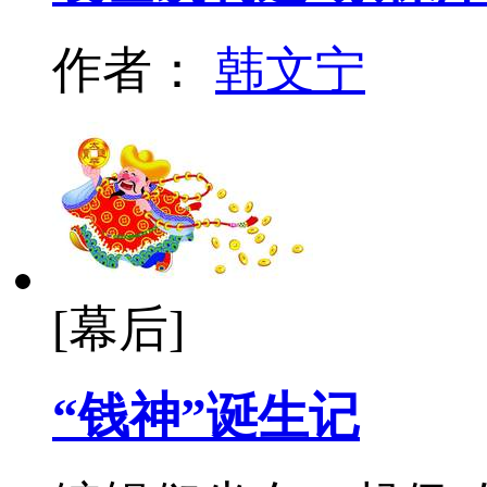
作者：
韩文宁
[幕后]
“钱神”诞生记