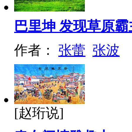
巴里坤 发现草原
作者：
张蕾
张波
[赵珩说]