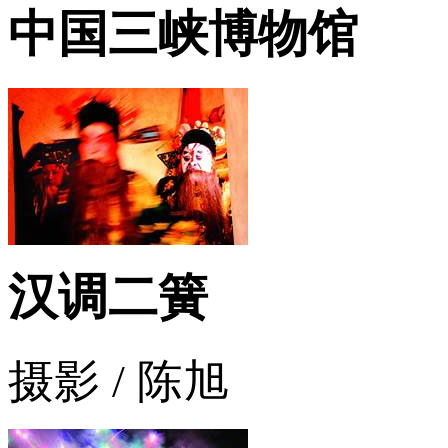
中国三峡博物馆
汉调二簧
摄影 / 陈旭