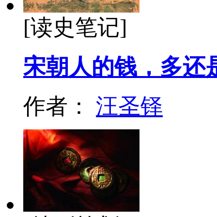
[读史笔记]
宋朝人的钱，多还
作者：
汪圣铎