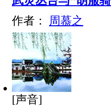
武灵丛台与“胡服骑
作者：
周慕之
[声音]