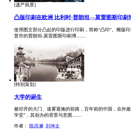
[遗产风景]
凸版印刷在欧洲 比利时·普朗坦—莫雷图斯印刷
使用图文部分凸起的印版进行印刷，简称“凸印”。雕版
普市的普朗坦-莫雷图斯印刷博……
[特别策划]
大学的诞生
被叩开的大门、迷雾遮掩的前路，百年前的中国，在外敌
学堂”，其创办的背景与意图……
作者：
陈洪澜
刘坤太