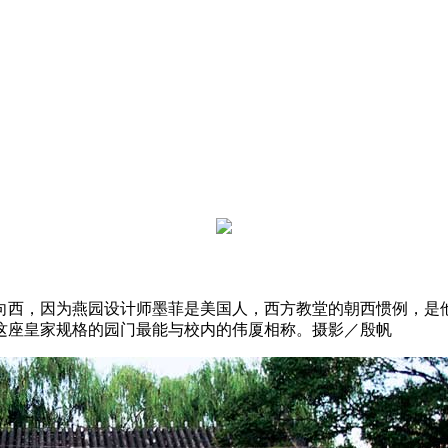
西，因为燕园设计师墨菲是美国人，西方教堂的朝西惯例，是他心
这座皇家规格的园门最能与校内的伟厦相称。摄影／殷帆