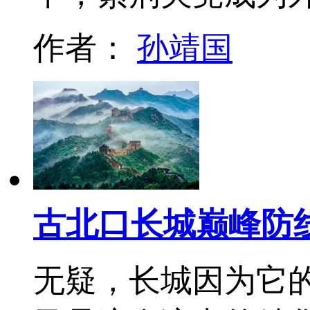
作者：
孙靖国
古北口长城巅峰防
无疑，长城因为它