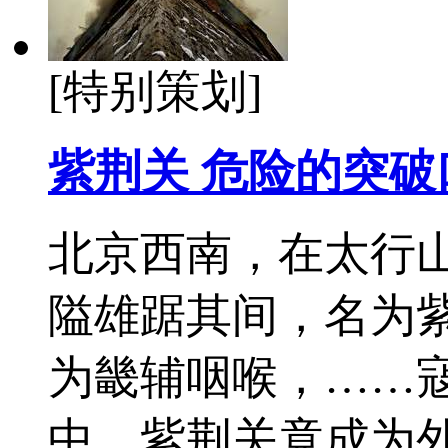
[特别策划]
紫荆关 危险的突破
北京西南，在太行
隘雄踞其间，名为
为畿辅咽喉，……
中，紫荆关竟成为