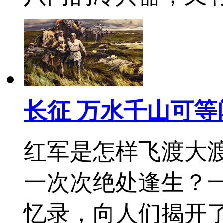
长征 万水千山可等
红军是怎样飞渡大
一次次绝处逢生？一
忆录，向人们揭开