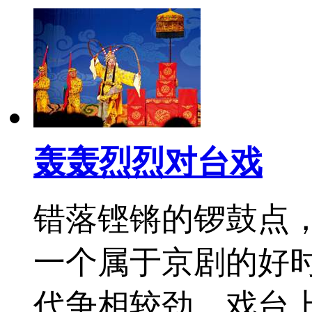
轰轰烈烈对台戏
错落铿锵的锣鼓点
一个属于京剧的好
代争相较劲。戏台