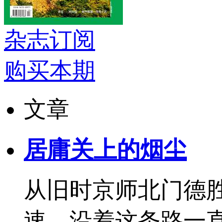
杂志订阅
购买本期
文章
居庸关上的烟尘
从旧时京师北门德
速。沿着这条路一