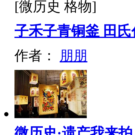
[微历史 格物]
子禾子青铜釜 田氏
作者：
朋朋
微历史·遗产我来拍