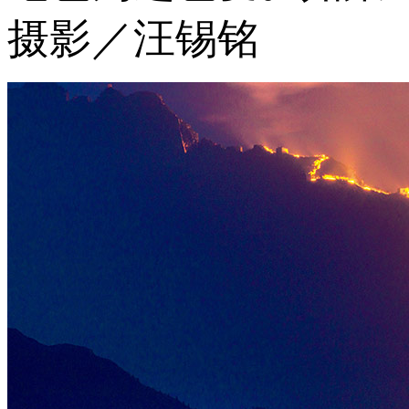
摄影／汪锡铭