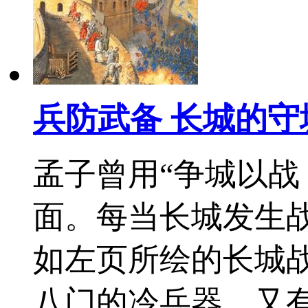
兵防武备 长城的守
孟子曾用“争城以战
面。每当长城发生
如左页所绘的长城
八门的冷兵器，又