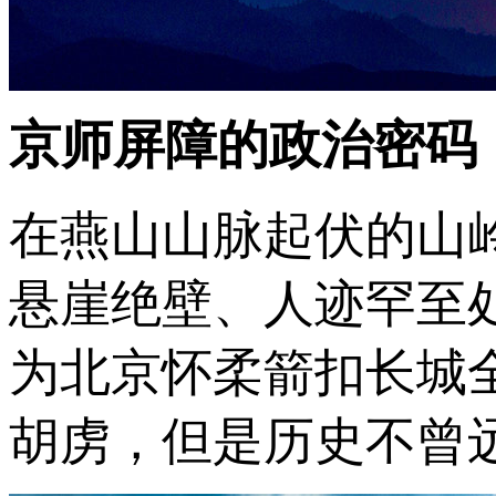
京师屏障的政治密码
在燕山山脉起伏的山
悬崖绝壁、人迹罕至
为北京怀柔箭扣长城
胡虏，但是历史不曾