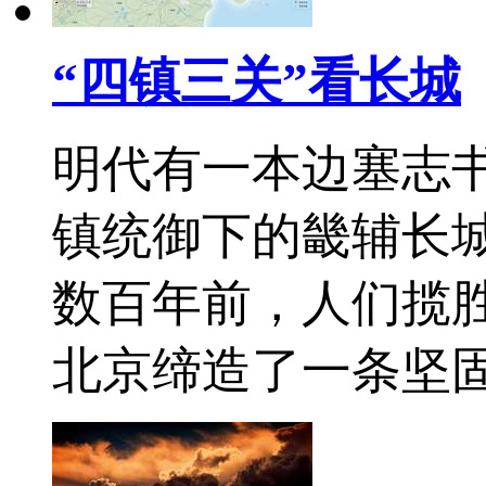
“四镇三关”看长城
明代有一本边塞志
镇统御下的畿辅长
数百年前，人们揽
北京缔造了一条坚