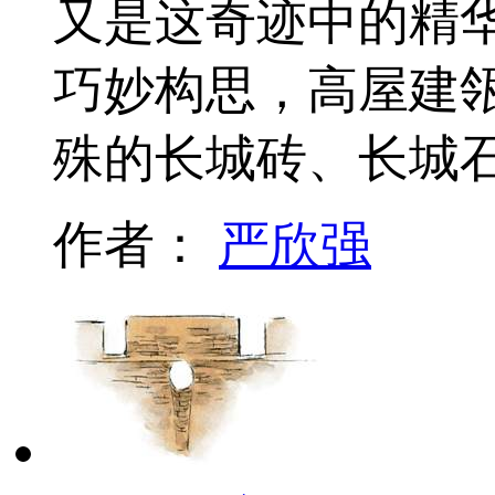
又是这奇迹中的精
巧妙构思，高屋建
殊的长城砖、长城
作者：
严欣强