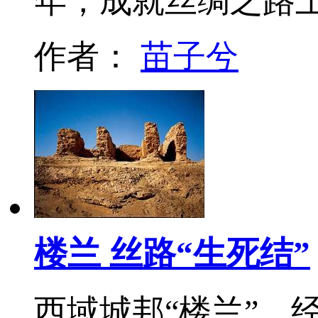
年，成就丝绸之路
作者：
苗子兮
楼兰 丝路“生死结”
西域城邦“楼兰”，