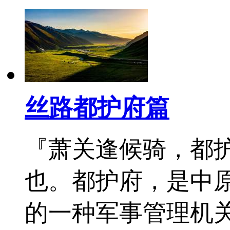
丝路都护府篇
『萧关逢候骑，都
也。都护府，是中
的一种军事管理机