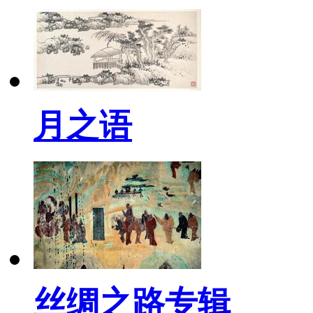
月之语
丝绸之路专辑