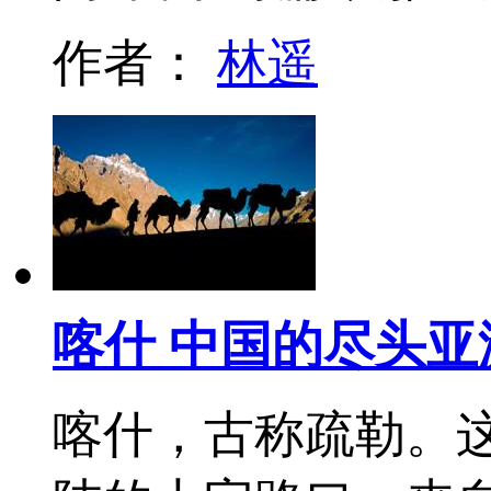
作者：
林遥
喀什 中国的尽头亚
喀什，古称疏勒。