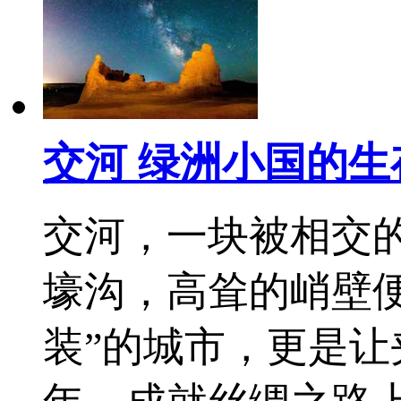
交河 绿洲小国的生
交河，一块被相交
壕沟，高耸的峭壁
装”的城市，更是