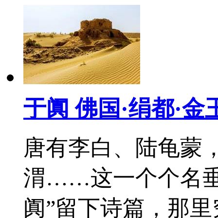
于阗 佛国·绢都·金
唐有李白、陆龟蒙
渭……这一个个名
阗”留下诗篇，那