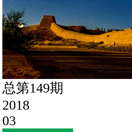
总第149期
2018
03