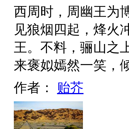
西周时，周幽王为
见狼烟四起，烽火
王。不料，骊山之
来褒姒嫣然一笑，
作者：
贻芥