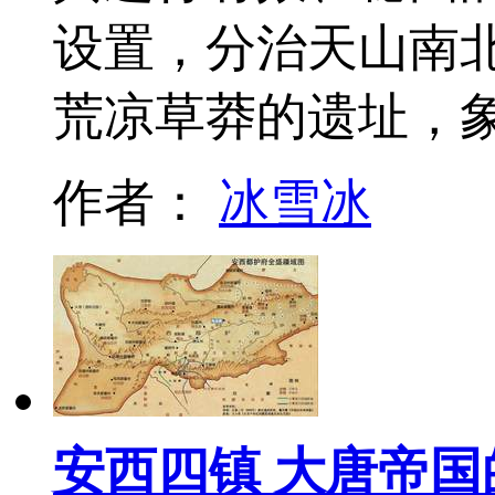
设置，分治天山南
荒凉草莽的遗址，
作者：
冰雪冰
安西四镇 大唐帝