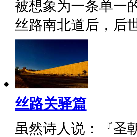
被想象为一条单一
丝路南北道后，后
丝路关驿篇
虽然诗人说：『圣