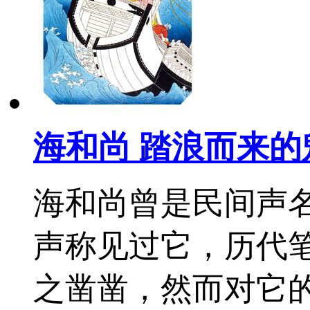
海和尚 踏浪而来的
海和尚曾是民间声
声称见过它，历代
之凿凿，然而对它