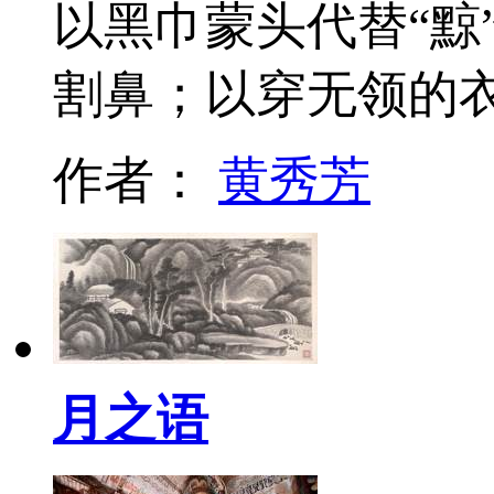
以黑巾蒙头代替“黥
割鼻；以穿无领的衣
作者：
黄秀芳
月之语