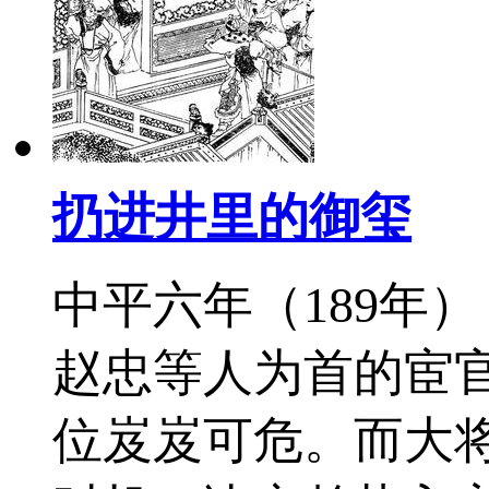
扔进井里的御玺
中平六年（189年
赵忠等人为首的宦官
位岌岌可危。而大