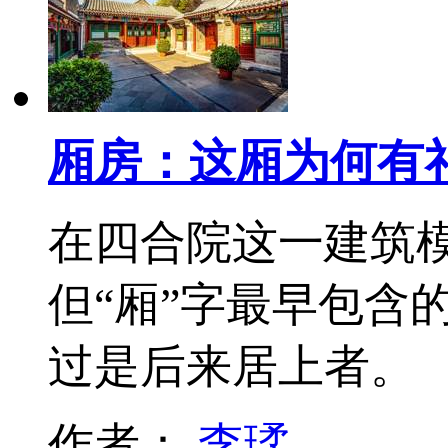
厢房：这厢为何有
在四合院这一建筑
但“厢”字最早包含
过是后来居上者。
作者：
李瑈