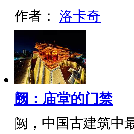
作者：
洛卡奇
阙：庙堂的门禁
阙，中国古建筑中