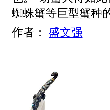
蜘蛛蟹等巨型蟹种
作者：
盛文强