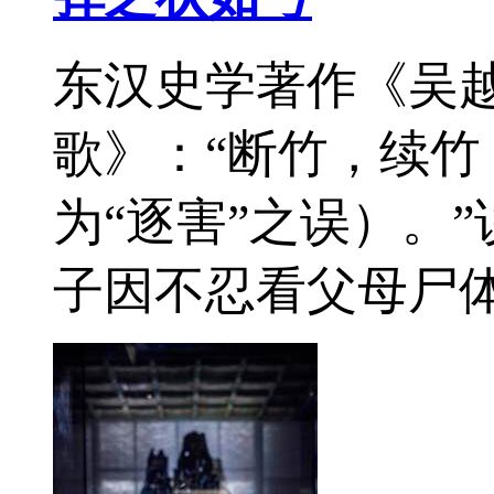
东汉史学著作《吴
歌》：“断竹，续竹
为“逐害”之误）。
子因不忍看父母尸