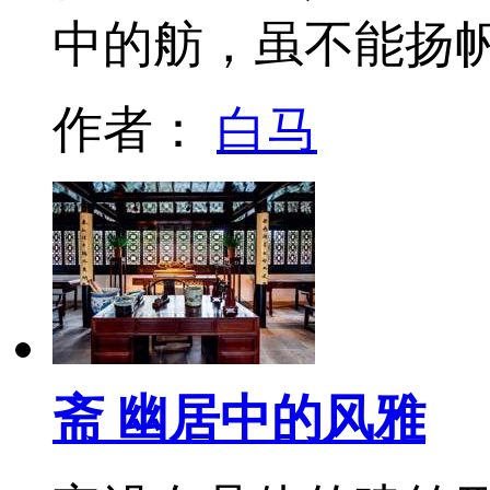
中的舫，虽不能扬
作者：
白马
斋 幽居中的风雅