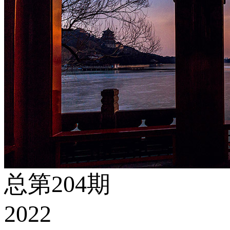
总第204期
2022