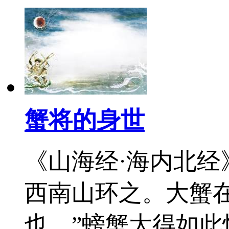
蟹将的身世
《山海经·海内北经
西南山环之。大蟹在
也。”螃蟹大得如