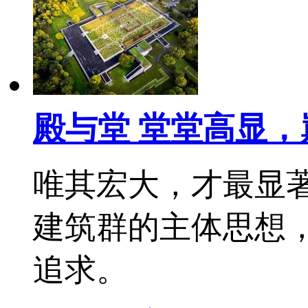
殿与堂 堂堂高显，
唯其宏大，才最显
建筑群的主体思想，
追求。