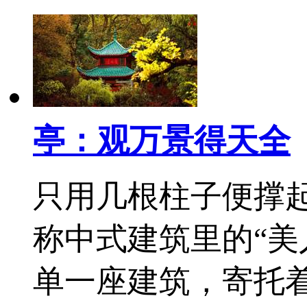
亭：观万景得天全
只用几根柱子便撑
称中式建筑里的“美
单一座建筑，寄托