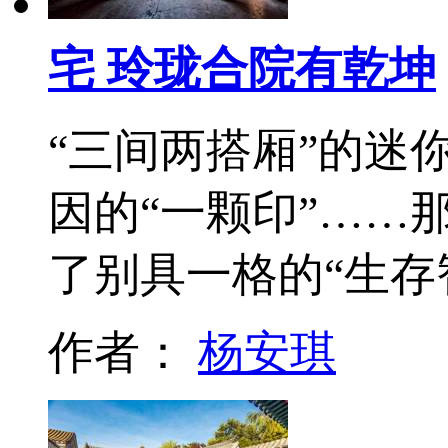
宅 玲珑合院有乾坤
“三间两搭厢”的迷
因的“一颗印”……
了别具一格的“生存
作者：
杨安琪