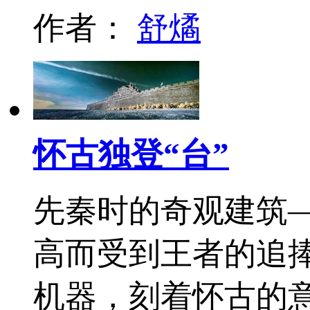
作者：
舒燏
怀古独登“台”
先秦时的奇观建筑
高而受到王者的追
机器，刻着怀古的