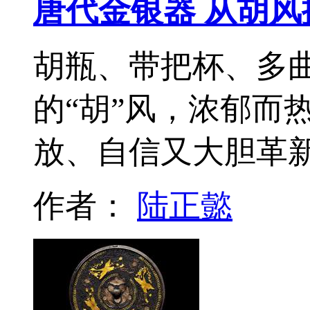
唐代金银器 从胡
胡瓶、带把杯、多
的“胡”风，浓郁而
放、自信又大胆革
作者：
陆正懿