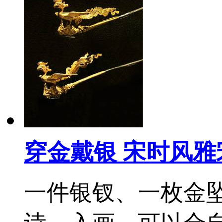
穿金戴银 宋时风雅
一件银钗、一枚金