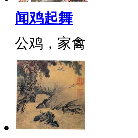
闻鸡起舞
公鸡，家禽