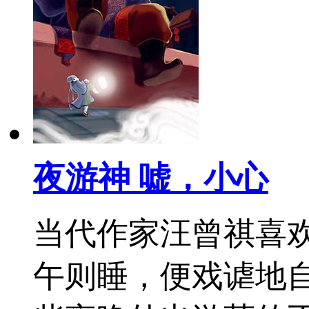
夜游神 嘘，小心
当代作家汪曾祺喜
午则睡，便戏谑地