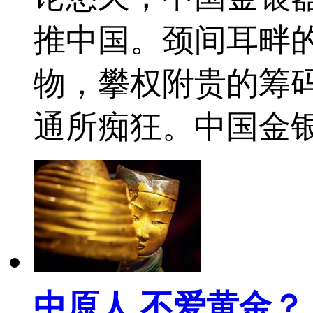
推中国。颈间耳畔
物，攀权附贵的筹
通所痴狂。中国金
中原人 不爱黄金？