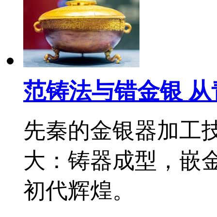
范铸法与错金银 
先秦的金银器加工
大：铸器成型，嵌
初代辉煌。