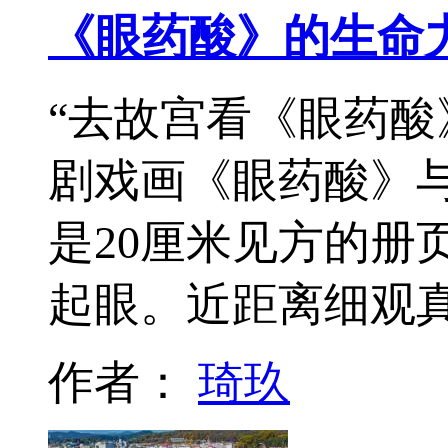
《眼药酸》的生命
“去故宫看《眼药酸
剧戏画《眼药酸》
是20厘米见方的册
起眼。近距离细观
作者：
琦玖