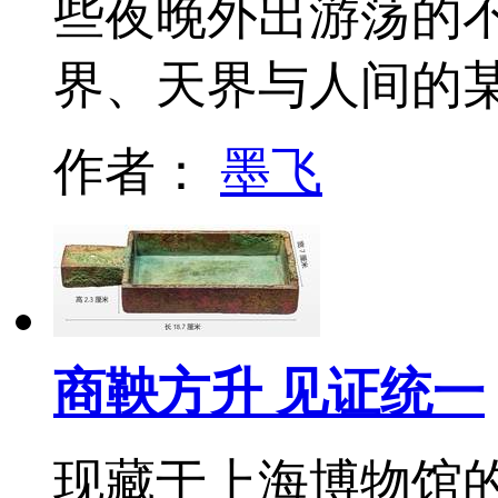
些夜晚外出游荡的
界、天界与人间的
作者：
墨飞
商鞅方升 见证统一
现藏于上海博物馆的