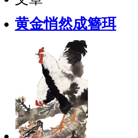
黄金悄然成簪珥