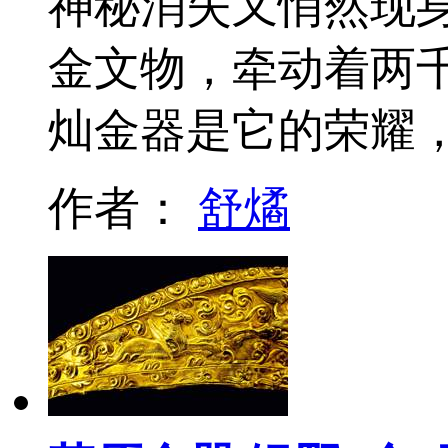
神秘消失又悄然现
金文物，牵动着两
灿金器是它的荣耀
作者：
舒燏