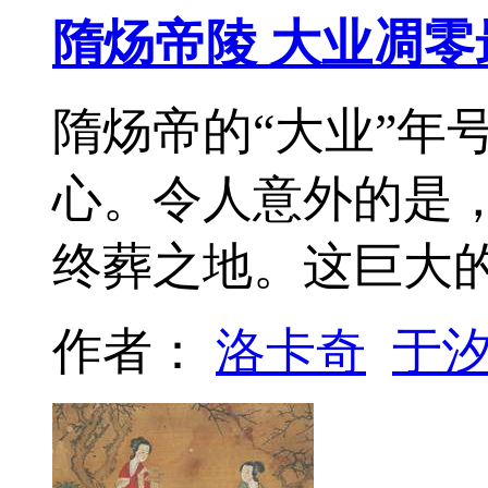
隋炀帝陵 大业凋零
隋炀帝的“大业”年
心。令人意外的是
终葬之地。这巨大
作者：
洛卡奇
于