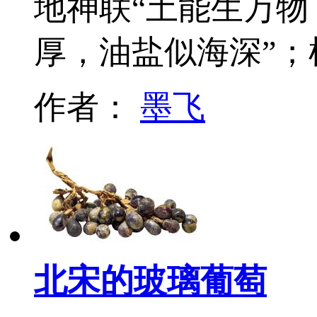
地神联“土能生万物
厚，油盐似海深”；
作者：
墨飞
北宋的玻璃葡萄