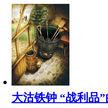
大沽铁钟 “战利品