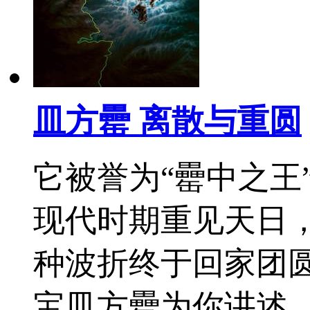
皿方罍 离散与重圆
它被誉为“罍中之王
现代时期重见天日，
种波折终于回家团
宝皿方罍为你讲述