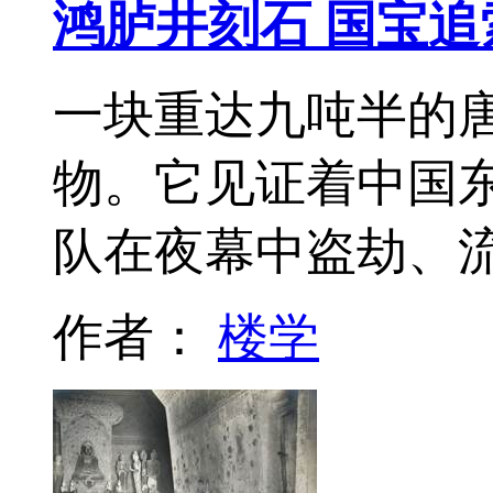
鸿胪井刻石 国宝追
一块重达九吨半的唐
物。它见证着中国
队在夜幕中盗劫、流
作者：
楼学