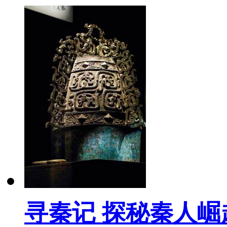
寻秦记 探秘秦人崛