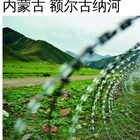
内蒙古 额尔古纳河