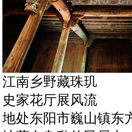
江南乡野藏珠玑
史家花厅展风流
地处东阳市巍山镇东