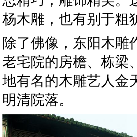
思精巧，雕饰精美。
杨木雕，也有别于粗
除了佛像，东阳木雕
老宅院的房檐、栋梁
地有名的木雕艺人金
明清院落。