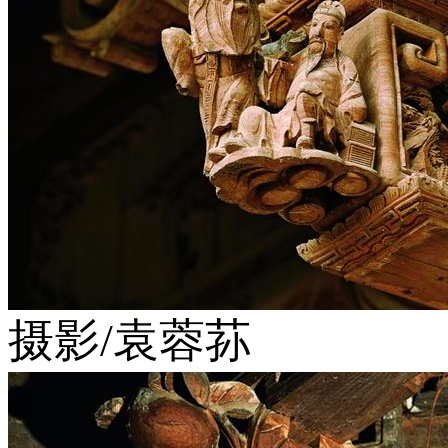
摄影/袁蓉荪