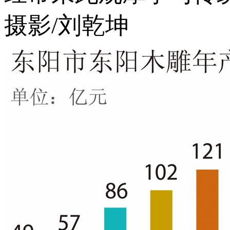
摄影/刘乾坤