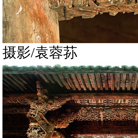
摄影/袁蓉荪