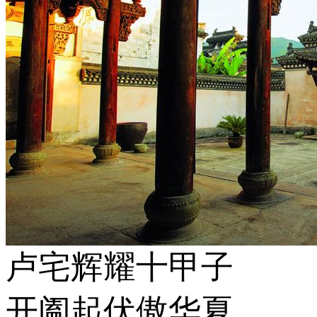
卢宅辉耀十甲子
开阖起伏傲华夏