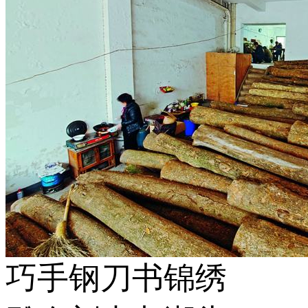
巧手钢刀书锦绣