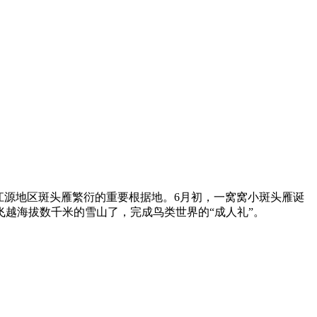
江源地区斑头雁繁衍的重要根据地。6月初，一窝窝小斑头雁诞
越海拔数千米的雪山了，完成鸟类世界的“成人礼”。