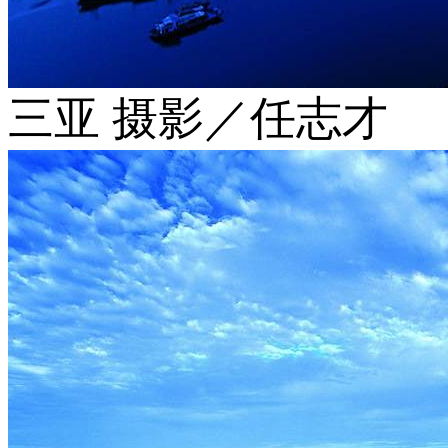
三亚 摄影／任志才