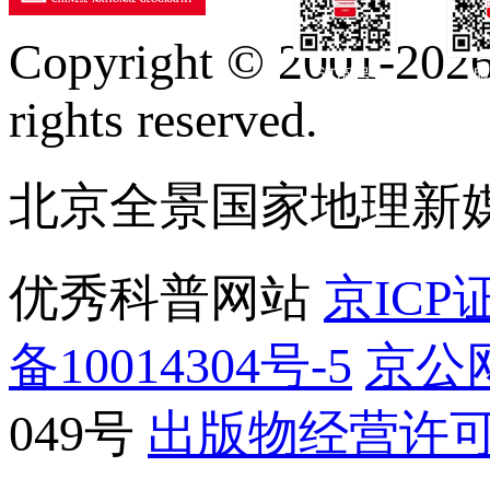
Copyright © 2001-2026 
订阅号
服
rights reserved.
北京全景国家地理新
优秀科普网站
京ICP证
备10014304号-5
京公网
049号
出版物经营许