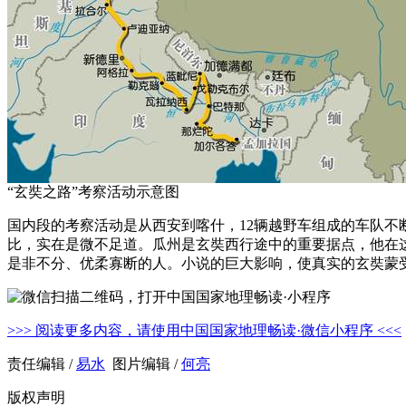
“玄奘之路”考察活动示意图
国内段的考察活动是从西安到喀什，12辆越野车组成的车队
比，实在是微不足道。瓜州是玄奘西行途中的重要据点，他在
是非不分、优柔寡断的人。小说的巨大影响，使真实的玄奘蒙受
>>> 阅读更多内容，请使用中国国家地理畅读·微信小程序 <<<
责任编辑 /
易水
图片编辑 /
何亮
版权声明