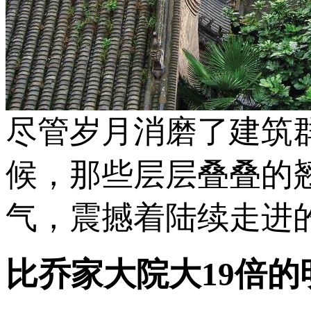
尽管岁月消磨了建筑
候，那些层层叠叠的
气，震撼着陆续走进
比乔家大院大19倍