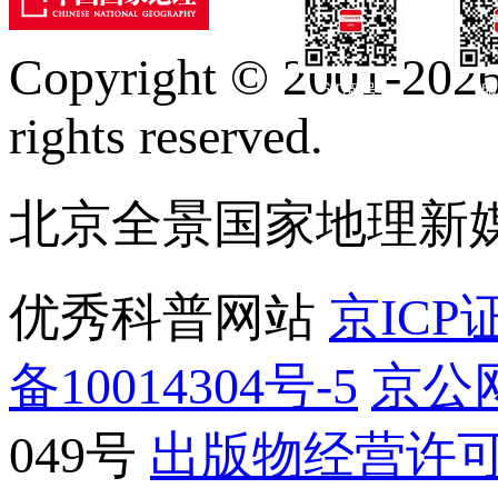
Copyright © 2001-2026 
订阅号
服
rights reserved.
北京全景国家地理新
优秀科普网站
京ICP证
备10014304号-5
京公网
049号
出版物经营许