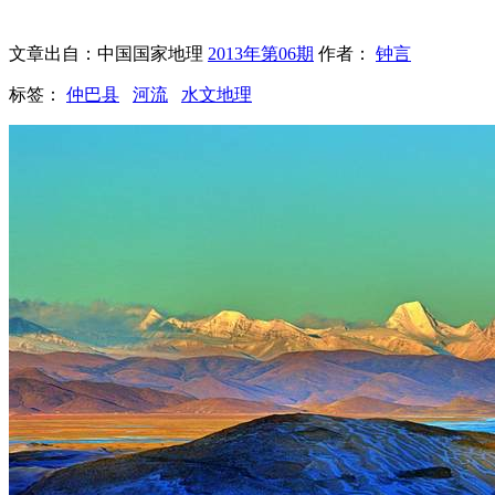
文章出自：中国国家地理
2013年第06期
作者：
钟言
标签：
仲巴县
河流
水文地理