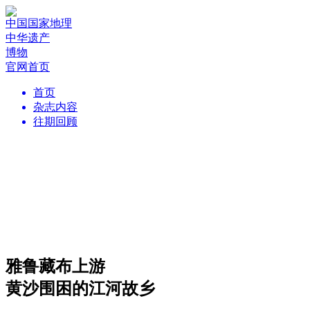
中国国家地理
中华遗产
博物
官网首页
首页
杂志内容
往期回顾
雅鲁藏布上游
黄沙围困的江河故乡