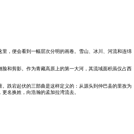
这里，便会看到一幅层次分明的画卷。雪山、冰川、河流和连绵
侧脸和剪影。作为青藏高原上的第一大河，其流域面积虽仅占西
巨著。跌宕起伏的三部曲是这样定义的：从源头到仲巴县的里孜为
，更名换姓，向浩瀚的孟加拉湾流去。