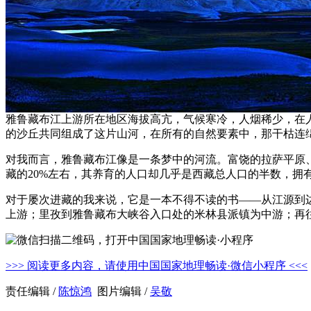
雅鲁藏布江上游所在地区海拔高亢，气候寒冷，人烟稀少，在
的沙丘共同组成了这片山河，在所有的自然要素中，那干枯连
对我而言，雅鲁藏布江像是一条梦中的河流。富饶的拉萨平原
藏的20%左右，其养育的人口却几乎是西藏总人口的半数，拥
对于屡次进藏的我来说，它是一本不得不读的书——从江源到边
上游；里孜到雅鲁藏布大峡谷入口处的米林县派镇为中游；再
>>> 阅读更多内容，请使用中国国家地理畅读·微信小程序 <<<
责任编辑 /
陈惊鸿
图片编辑 /
吴敬