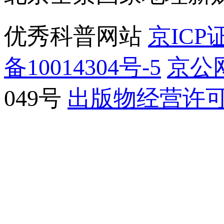
优秀科普网站
京ICP证
备10014304号-5
京公网
049号
出版物经营许