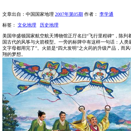
文章出自：中国国家地理
2007年第05期
作者：
李学通
标签：
文化地理
历史地理
美国华盛顿国家航空航天博物馆正厅名曰“飞行里程碑”，陈列
国古代的风筝与火箭模型。一旁的标牌中有这样一句话：人类最
文字母都用完了”。火箭是“四大发明”之火药的升级产品，而
翔的梦想。