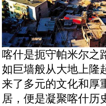
喀什是扼守帕米尔之
如巨墙般从大地上隆
来了多元的文化和厚
居，便是凝聚喀什历