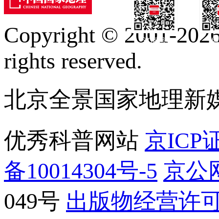
Copyright © 2001-2026 
订阅号
服
rights reserved.
北京全景国家地理新
优秀科普网站
京ICP证
备10014304号-5
京公网
049号
出版物经营许