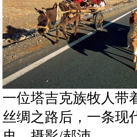
一位塔吉克族牧人带
丝绸之路后，一条现
史。摄影/郝沛