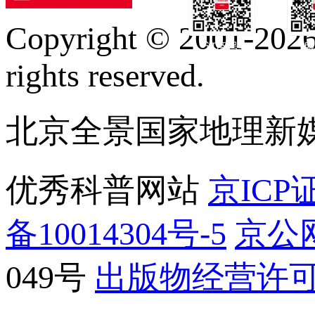
Copyright © 2001-2026 
订阅号
服
rights reserved.
北京全景国家地理新
优秀科普网站
京ICP证
备10014304号-5
京公网
049号
出版物经营许