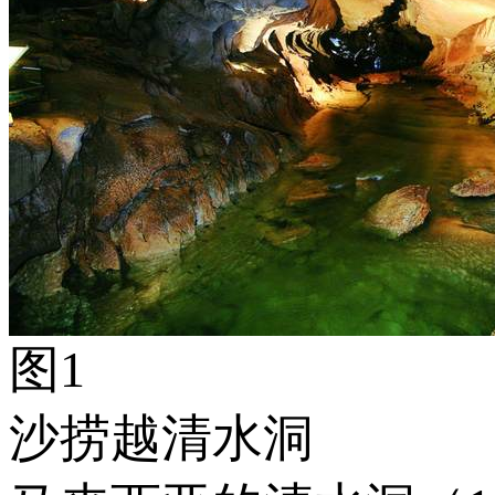
图1
沙捞越清水洞