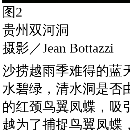
图2
贵州双河洞
摄影／Jean Bottazzi
沙捞越雨季难得的蓝
水碧绿，清水洞是否
的红颈鸟翼凤蝶，吸
越为了捕捉鸟翼凤蝶